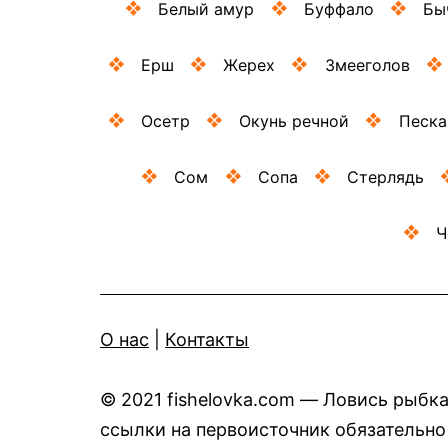
Белый амур
Буффало
Бы
Ерш
Жерех
Змееголов
Осетр
Окунь речной
Песка
Сом
Сопа
Стерлядь
Ч
O нас
|
Контакты
© 2021 fishelovka.com — Ловись рыбк
ссылки на первоисточник обязательно