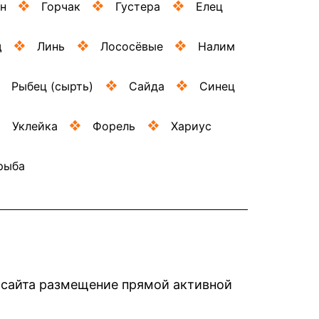
н
Горчак
Густера
Елец
щ
Линь
Лососёвые
Налим
Рыбец (сырть)
Сайда
Синец
Уклейка
Форель
Хариус
рыба
в сайта размещение прямой активной