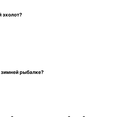
й эхолот?
а зимней рыбалке?