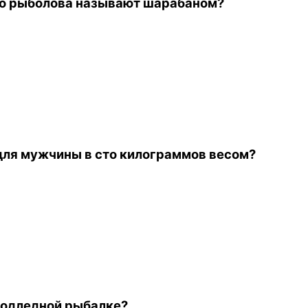
го рыболова называют шарабаном?
 для мужчины в сто килограммов весом?
 подледной рыбалке?