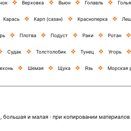
чок
Верховка
Вьюн
Голавль
Голья
Карась
Карп (сазан)
Красноперка
Ле
рь
Плотва
Подуст
Раки
Ротан
Судак
Толстолобик
Тунец
Угорь
ехонь
Шемая
Щука
Язь
Морская 
а, большая и малая · при копировании материало