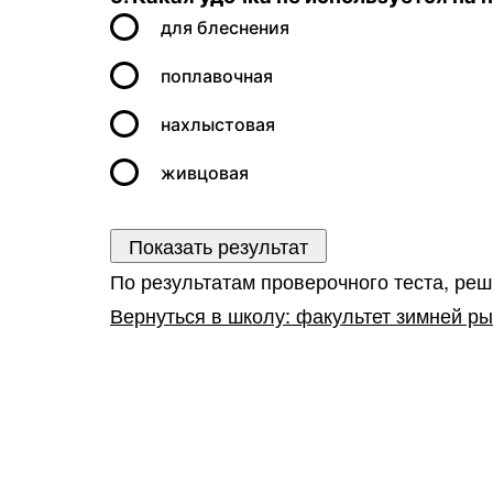
для блеснения
поплавочная
нахлыстовая
живцовая
По результатам проверочного теста, ре
Вернуться в школу: факультет зимней р