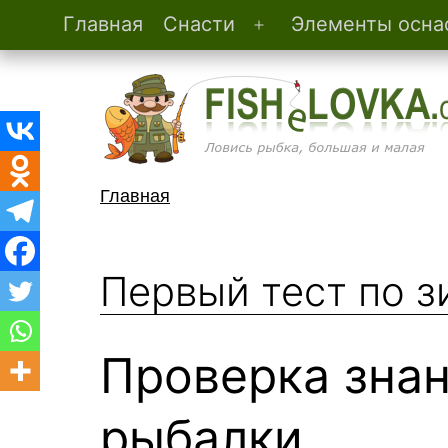
Главная
Снасти
Элементы осна
Открыть
Перейти
меню
к
содержимому
FisheLovka.com
Главная
Первый тест по 
Проверка зна
рыбалки