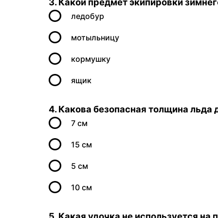
3. Какой предмет экипировки зимне
ледобур
мотыльницу
кормушку
ящик
4. Какова безопасная толщина льда
7 см
15 см
5 см
10 см
5. Какая удочка не используется на