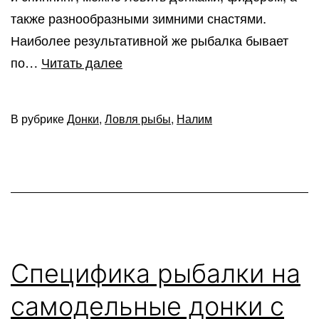
также разнообразными зимними снастями.
Наиболее результативной же рыбалка бывает
Использование
по…
Читать далее
закидушек
для
В рубрике
Донки
,
Ловля рыбы
,
Налим
ловли
налима
Специфика рыбалки на
самодельные донки с