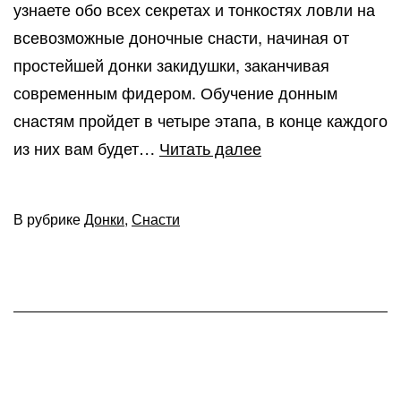
узнаете обо всех секретах и тонкостях ловли на
всевозможные доночные снасти, начиная от
простейшей донки закидушки, заканчивая
современным фидером. Обучение донным
снастям пройдет в четыре этапа, в конце каждого
Как
из них вам будет…
Читать далее
стать
успешным
В рубрике
Донки
,
Снасти
рыбаком:
рыбалка
на
донки