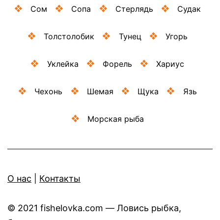
Сом
Сопа
Стерлядь
Судак
Толстолобик
Тунец
Угорь
Уклейка
Форель
Хариус
Чехонь
Шемая
Щука
Язь
Морская рыба
O нас
|
Контакты
© 2021 fishelovka.com — Ловись рыбка,