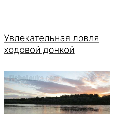
фидер
летом
Увлекательная ловля
ходовой донкой