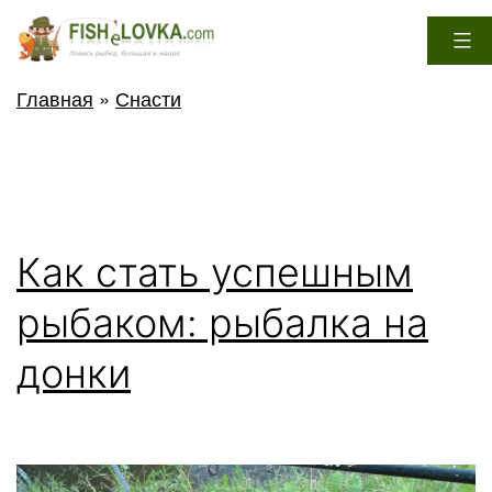
Перейти
к
содержимому
FisheLovka.com
Главная
»
Снасти
Как стать успешным
рыбаком: рыбалка на
донки