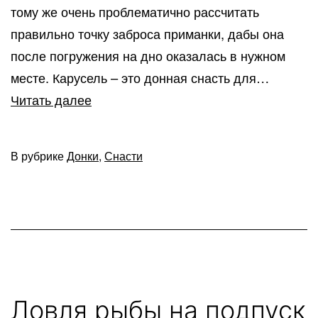
тому же очень проблематично рассчитать
правильно точку заброса приманки, дабы она
после погружения на дно оказалась в нужном
месте. Карусель – это донная снасть для…
Карусель
Читать далее
–
эффективная
В рубрике
Донки
,
Снасти
донная
снасть
для
ловли
на
течении
Ловля рыбы на подпуск