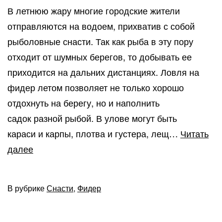
В летнюю жару многие городские жители
отправляются на водоем, прихватив с собой
рыболовные снасти. Так как рыба в эту пору
отходит от шумных берегов, то добывать ее
приходится на дальних дистанциях. Ловля на
фидер летом позволяет не только хорошо
отдохнуть на берегу, но и наполнить
садок разной рыбой. В улове могут быть
караси и карпы, плотва и густера, лещ…
Читать
Как
далее
и
где
В рубрике
Снасти
,
Фидер
ловить
на