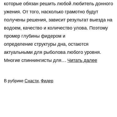
которые обязан решить любой любитель донного
ужения. От того, насколько грамотно будут
получены решения, зависит результат выезда на
водоем, качество и количество улова. Поэтому
промер глубины фидером и
определение структуры дна, остаются
актуальными для рыболова любого уровня.
Как
Многие спиннингисты для…
Читать далее
промери
глубину
В рубрике
Снасти
,
Фидер
с
помощь
фидера