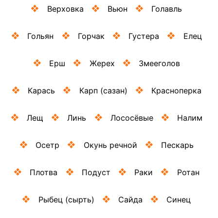
Верховка
Вьюн
Голавль
Гольян
Горчак
Густера
Елец
Ерш
Жерех
Змееголов
Карась
Карп (сазан)
Красноперка
Лещ
Линь
Лососёвые
Налим
Осетр
Окунь речной
Пескарь
Плотва
Подуст
Раки
Ротан
Рыбец (сырть)
Сайда
Синец