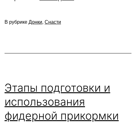
использовать
спиннинговые
В рубрике
Донки
,
Снасти
удилища
для
донной
ловли
Этапы подготовки и
использования
фидерной прикормки