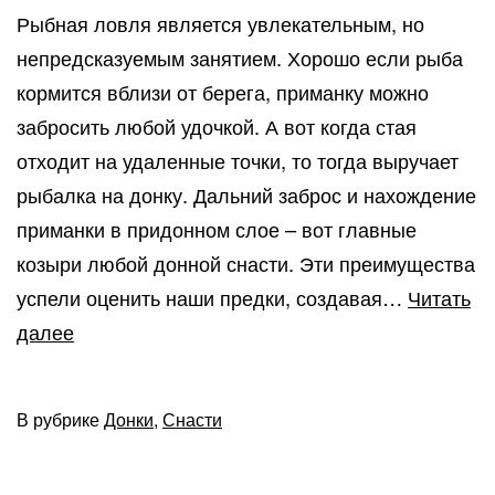
Рыбная ловля является увлекательным, но
непредсказуемым занятием. Хорошо если рыба
кормится вблизи от берега, приманку можно
забросить любой удочкой. А вот когда стая
отходит на удаленные точки, то тогда выручает
рыбалка на донку. Дальний заброс и нахождение
приманки в придонном слое – вот главные
козыри любой донной снасти. Эти преимущества
успели оценить наши предки, создавая…
Читать
Специфика рыбалки
далее
на
самодельные
В рубрике
Донки
,
Снасти
донки
с