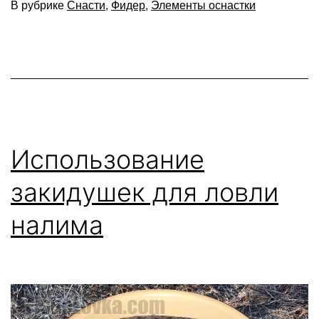
В рубрике
Снасти
,
Фидер
,
Элементы оснастки
повод
для
ловли
на
фиде
Использование
закидушек для ловли
налима