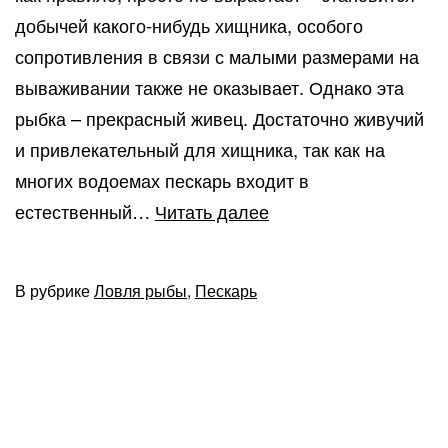
добычей какого-нибудь хищника, особого
сопротивления в связи с малыми размерами на
вываживании также не оказывает. Однако эта
рыбка – прекрасный живец. Достаточно живучий
и привлекательный для хищника, так как на
многих водоемах пескарь входит в
Где
естественный…
Читать далее
встречается
рыба
В рубрике
Ловля рыбы
,
Пескарь
пескарь,
особенности
ее
поведения
и