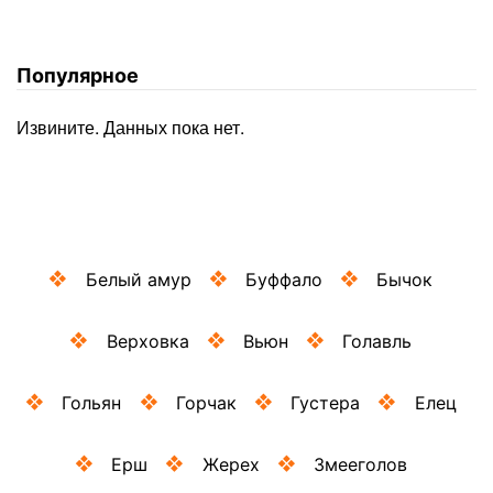
снасти
для
Популярное
ловли
Извините. Данных пока нет.
Белый амур
Буффало
Бычок
Верховка
Вьюн
Голавль
Гольян
Горчак
Густера
Елец
Ерш
Жерех
Змееголов