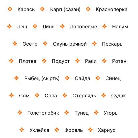
Карась
Карп (сазан)
Красноперка
Лещ
Линь
Лососёвые
Налим
Осетр
Окунь речной
Пескарь
Плотва
Подуст
Раки
Ротан
Рыбец (сырть)
Сайда
Синец
Сом
Сопа
Стерлядь
Судак
Толстолобик
Тунец
Угорь
Уклейка
Форель
Хариус