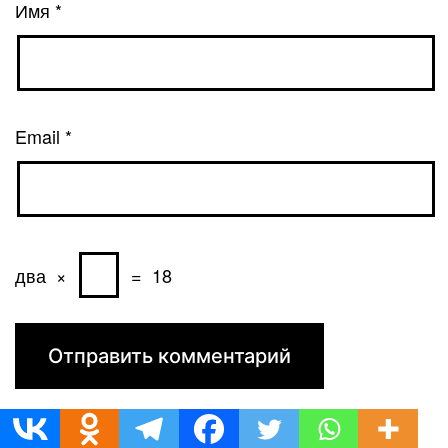
Имя
*
Email
*
два
×
=
18