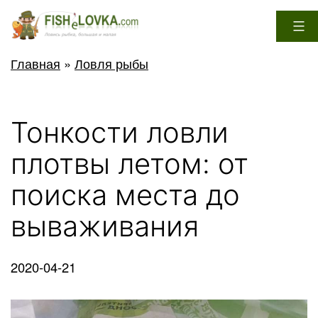
Перейти
к
содержимому
FisheLovka.com
Главная
»
Ловля рыбы
Тонкости ловли
плотвы летом: от
поиска места до
вываживания
2020-04-21