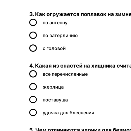
3. Как огружается поплавок на зимн
по антенну
по ватерлинию
с головой
4. Какая из снастей на хищника счит
все перечисленные
жерлица
поставуша
удочка для блеснения
5. Чем отличаются удочки для безм