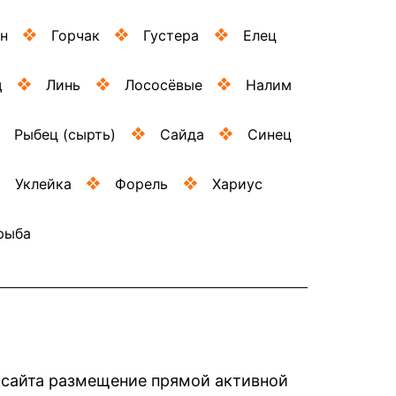
н
Горчак
Густера
Елец
щ
Линь
Лососёвые
Налим
Рыбец (сырть)
Сайда
Синец
Уклейка
Форель
Хариус
рыба
в сайта размещение прямой активной