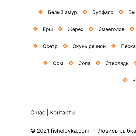
Белый амур
Буффало
Бы
Ерш
Жерех
Змееголов
Осетр
Окунь речной
Песка
Сом
Сопа
Стерлядь
Ч
O нас
|
Контакты
© 2021 fishelovka.com — Ловись рыбк