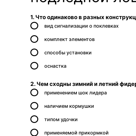
1. Что одинаково в разных конструк
вид сигнализации о поклевках
комплект элементов
способы установки
оснастка
2. Чем сходны зимний и летний фид
применением шок лидера
наличием кормушки
типом удочки
применяемой прикормкой