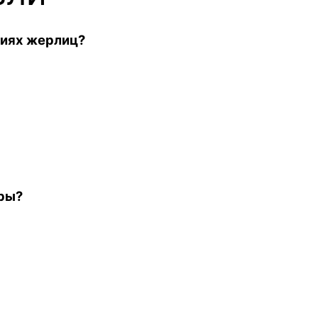
циях жерлиц?
еры?