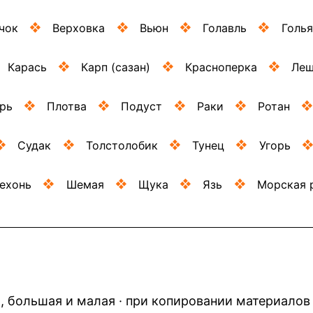
чок
Верховка
Вьюн
Голавль
Голья
Карась
Карп (сазан)
Красноперка
Ле
рь
Плотва
Подуст
Раки
Ротан
Судак
Толстолобик
Тунец
Угорь
ехонь
Шемая
Щука
Язь
Морская 
а, большая и малая · при копировании материало