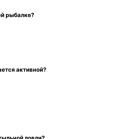
ей рыбалке?
ается активной?
отыльной ловли?