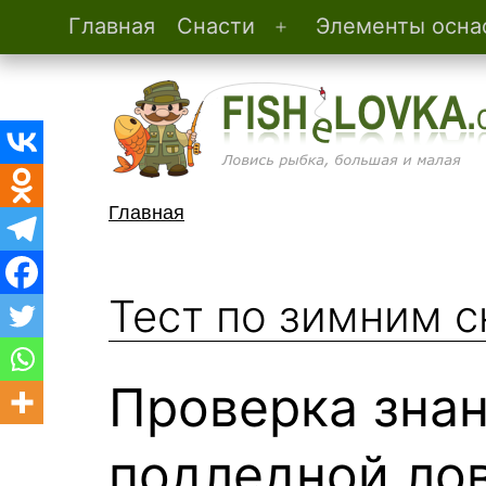
Главная
Снасти
Элементы осна
Открыть
Перейти
меню
к
содержимому
FisheLovka.com
Главная
Тест по зимним 
Проверка знан
подледной ло