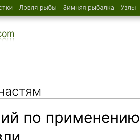
стки
Ловля рыбы
Зимняя рыбалка
Узлы
снастям
ий по
применению 
вли