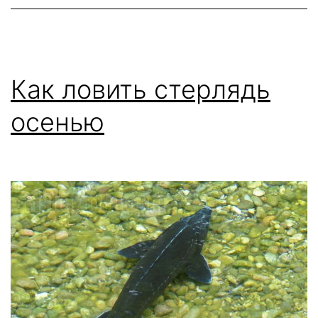
ло
Как ловить стерлядь
осенью