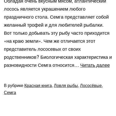
Обладая очень вкусным мясом, атлантический
лосось является украшением любого
праздничного стола. Семга представляет собой
желанный трофей и для любителей рыбалки.
Вот только добывать эту рыбу часто приходится
«на краю земли». Чем же отличается этот
представитель лососевых от своих
родственников? Биологическая характеристика и
Об
разновидности Семга относится…
Читать далее
жи
ры
В рубрике
Красная книга
,
Ловля рыбы
,
Лососёвые
,
се
Семга
и
сп
лю