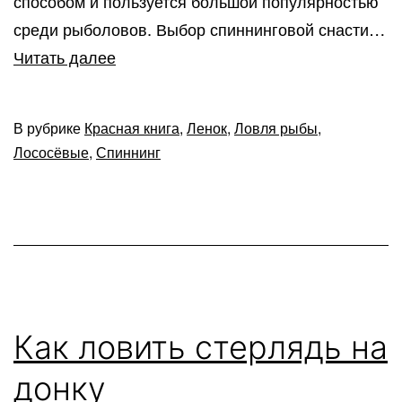
способом и пользуется большой популярностью
среди рыболовов. Выбор спиннинговой снасти…
Ловля
Читать далее
ленка
на
В рубрике
Красная книга
,
Ленок
,
Ловля рыбы
,
спиннинг
Лососёвые
,
Спиннинг
Как ловить стерлядь на
донку