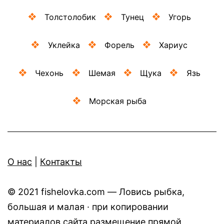
Толстолобик
Тунец
Угорь
Уклейка
Форель
Хариус
Чехонь
Шемая
Щука
Язь
Морская рыба
O нас
|
Контакты
© 2021 fishelovka.com — Ловись рыбка,
большая и малая · при копировании
материалов сайта размещение прямой