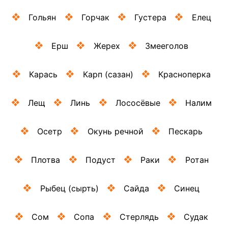
Гольян
Горчак
Густера
Елец
Ерш
Жерех
Змееголов
Карась
Карп (сазан)
Красноперка
Лещ
Линь
Лососёвые
Налим
Осетр
Окунь речной
Пескарь
Плотва
Подуст
Раки
Ротан
Рыбец (сырть)
Сайда
Синец
Сом
Сопа
Стерлядь
Судак