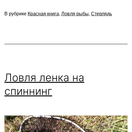
стерлядь
В рубрике
Красная книга
,
Ловля рыбы
,
Стерлядь
осенью
Ловля ленка на
спиннинг