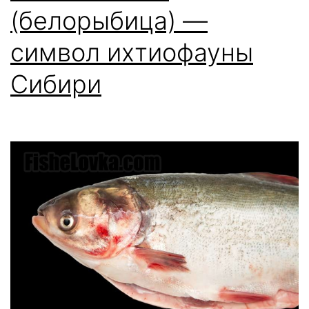
(белорыбица) —
символ ихтиофауны
Сибири