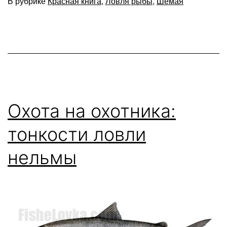
В рубрике
Красная книга
,
Ловля рыбы
,
Шемая
Охота на охотника:
тонкости ловли
нельмы