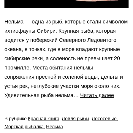
Нельма — одна из рыб, которые стали символом
ихтиофауны Сибири. Крупная рыба, которая
водится у побережий Северного Ледовитого
океана, в точках, где в море впадают крупные
сибирские реки, а соленость не превышает 20
промилле. Места обитания нельмы —
сопряжения пресной и соленой воды, дельты и
устья рек, неглубокие участки моря около них.
Рыба
Удивительная рыба нельма…
Читать далее
нельма
(белор
В рубрике
Красная книга
,
Ловля рыбы
,
Лососёвые
,
—
Морская рыбалка
,
Нельма
символ