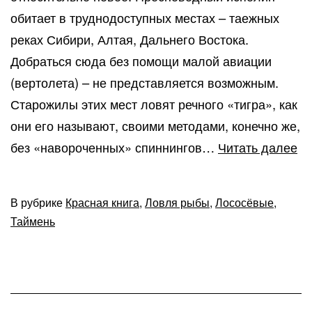
обитает в труднодоступных местах – таежных
реках Сибири, Алтая, Дальнего Востока.
Добраться сюда без помощи малой авиации
(вертолета) – не представляется возможным.
Старожилы этих мест ловят речного «тигра», как
они его называют, своими методами, конечно же,
Ры
без «навороченных» спиннингов…
Читать далее
на
та
В рубрике
Красная книга
,
Ловля рыбы
,
Лососёвые
,
со
Таймень
сп