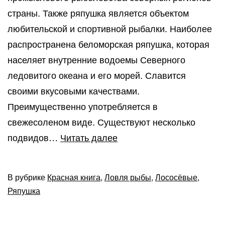
страны. Также ряпушка является объектом
любительской и спортивной рыбалки. Наиболее
распространена беломорская ряпушка, которая
населяет внутренние водоемы Северного
ледовитого океана и его морей. Славится
своими вкусовыми качествами.
Преимущественно употребляется в
свежесоленом виде. Существуют несколько
Рыба
подвидов…
Читать далее
ряпушка:
беломорская
В рубрике
Красная книга
,
Ловля рыбы
,
Лососёвые
,
и
Ряпушка
другие
подвиды