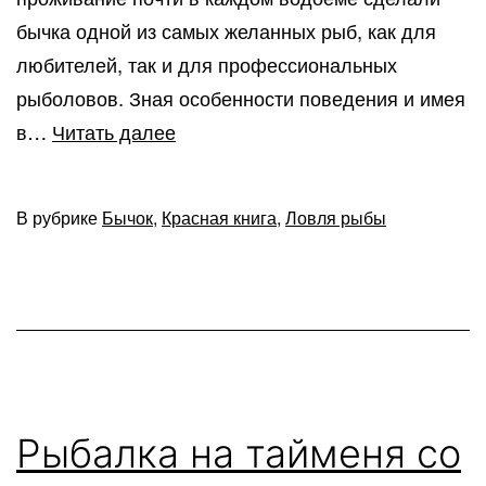
бычка одной из самых желанных рыб, как для
любителей, так и для профессиональных
рыболовов. Зная особенности поведения и имея
Рыба
в…
Читать далее
бычок
—
В рубрике
Бычок
,
Красная книга
,
Ловля рыбы
разнообразие
семейства
и
основные
способы
ловли
Рыбалка на тайменя со