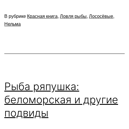
на
охотник
В рубрике
Красная книга
,
Ловля рыбы
,
Лососёвые
,
тонкост
Нельма
ловли
нельмы
Рыба ряпушка:
беломорская и другие
подвиды