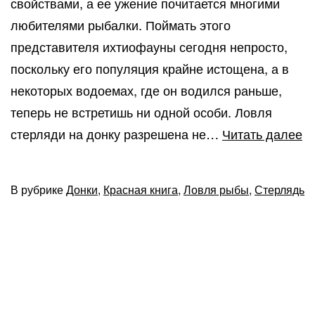
свойствами, а ее ужение почитается многими
любителями рыбалки. Поймать этого
представителя ихтиофауны сегодня непросто,
поскольку его популяция крайне истощена, а в
некоторых водоемах, где он водился раньше,
теперь не встретишь ни одной особи. Ловля
Ка
стерляди на донку разрешена не…
Читать далее
л
с
В рубрике
Донки
,
Красная книга
,
Ловля рыбы
,
Стерлядь
н
д