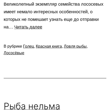
Великолепный экземпляр семейства лососевых
имеет немало интересных особенностей, о
которых не помешает узнать еще до отправки
Рыба
на…
Читать далее
голец
–
В рубрике
Голец
,
Красная книга
,
Ловля рыбы
,
достойный
Лососёвые
представитель
семейства
лососевых
Рыба нельма