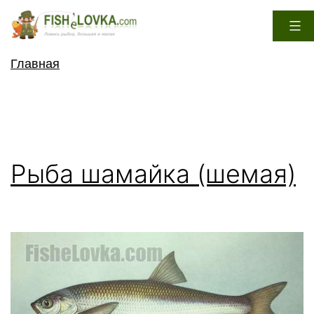
Перейти
к
содержимому
FisheLovka.com
Главная
Рыба шамайка (шемая)