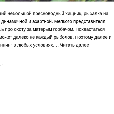
ущий небольшой пресноводный хищник, рыбалка на
, динамичной и азартной. Мелкого представителя
ешь про охоту за матерым горбачом. Похвастаться
может далеко не каждый рыболов. Поэтому далее и
Ловля
пиннинг в любых условиях.…
Читать далее
окуня
на
нг
спиннинг