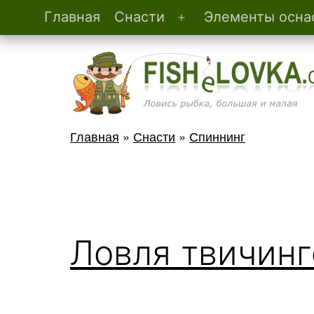
Главная
Снасти
Элементы осна
Открыть
Перейти
меню
к
содержимому
FisheLovka.com
Главная
»
Снасти
»
Спиннинг
Ловля твичин