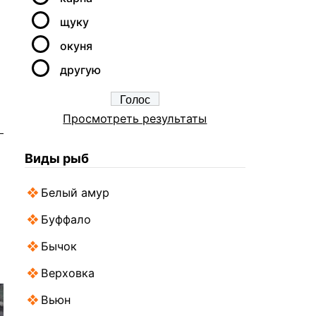
щуку
окуня
другую
Просмотреть результаты
Виды рыб
Белый амур
Буффало
Бычок
Верховка
Вьюн