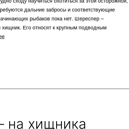
удно сходу научиться охотиться за этой осторожной,
требуются дальние забросы и соответствующие
начинающих рыбаков пока нет. Шереспер –
 хищник. Его относят к крупным подводным
Как
ее
ловить
жереха
на
спиннинг
– на хищника