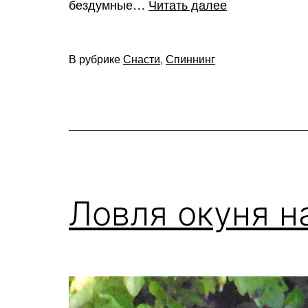
Ловля
бездумные…
Читать далее
твичингом
В рубрике
Снасти
,
Спиннинг
Ловля окуня н