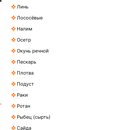
Линь
Лососёвые
Налим
Осетр
Окунь речной
Пескарь
Плотва
Подуст
Раки
Ротан
Рыбец (сырть)
Сайда