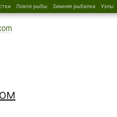
стки
Ловля рыбы
Зимняя рыбалка
Узлы
гом