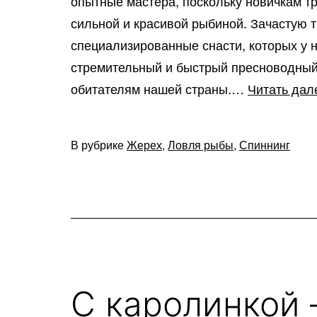
опытные мастера, поскольку новичкам тр
сильной и красивой рыбиной. Зачастую 
специализированные снасти, которых у 
стремительный и быстрый пресноводный
обитателям нашей страны.…
Читать дал
В рубрике
Жерех
,
Ловля рыбы
,
Спиннинг
С каролинкой 