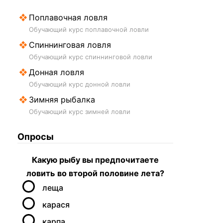
Поплавочная ловля
Обучающий курс поплавочной ловли
Спиннинговая ловля
Обучающий курс спиннинговой ловли
Донная ловля
Обучающий курс донной ловли
Зимняя рыбалка
Обучающий курс зимней ловли
Опросы
Какую рыбу вы предпочитаете
ловить во второй половине лета?
леща
карася
карпа