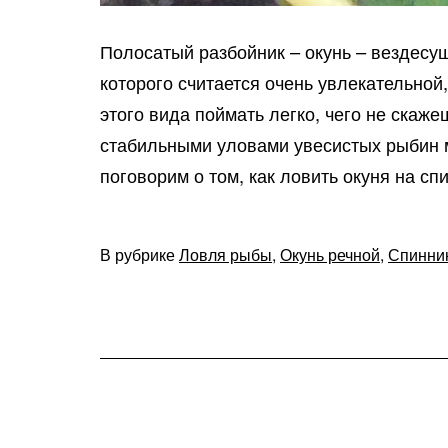
Полосатый разбойник – окунь – вездес
которого считается очень увлекательной
этого вида поймать легко, чего не скаж
стабильными уловами увесистых рыбин 
поговорим о том, как ловить окуня на с
В рубрике
Ловля рыбы
,
Окунь речной
,
Спинни