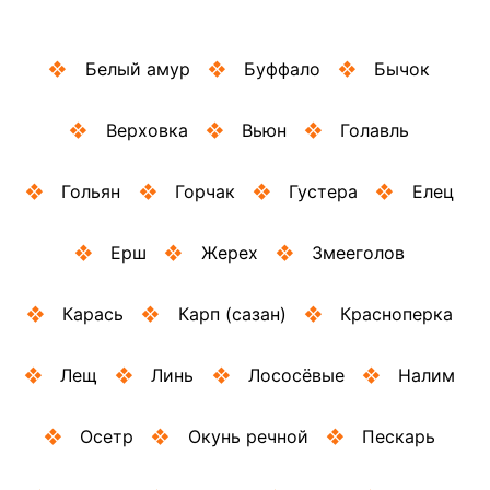
Белый амур
Буффало
Бычок
Верховка
Вьюн
Голавль
Гольян
Горчак
Густера
Елец
Ерш
Жерех
Змееголов
Карась
Карп (сазан)
Красноперка
Лещ
Линь
Лососёвые
Налим
Осетр
Окунь речной
Пескарь