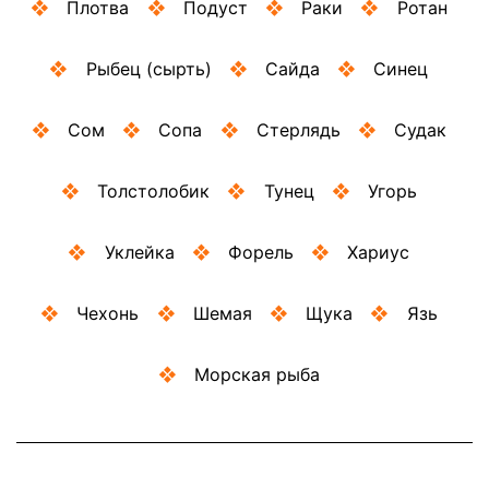
Плотва
Подуст
Раки
Ротан
Рыбец (сырть)
Сайда
Синец
Сом
Сопа
Стерлядь
Судак
Толстолобик
Тунец
Угорь
Уклейка
Форель
Хариус
Чехонь
Шемая
Щука
Язь
Морская рыба