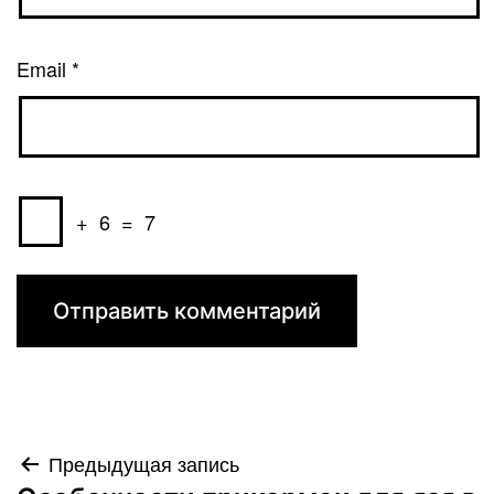
Email
*
+
6
=
7
Навигация
Предыдущая запись