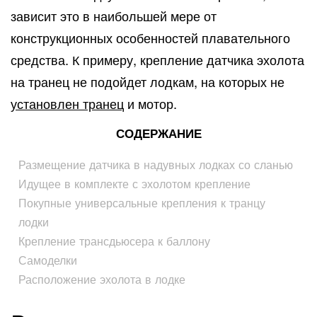
зависит это в наибольшей мере от
конструкционных особенностей плавательного
средства. К примеру, крепление датчика эхолота
на транец не подойдет лодкам, на которых не
установлен транец
и мотор.
СОДЕРЖАНИЕ
Размещение датчика в надувных лодках со сланью
Идущее в комплекте с эхолотом крепление
Покупные универсальные крепления к транцу
лодки
Крепление трансдьюсера к баллону
Самоделки
Расположение эхолота в лодке